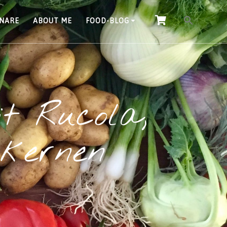
INARE
ABOUT ME
FOOD-BLOG
t Rucola,
nkernen