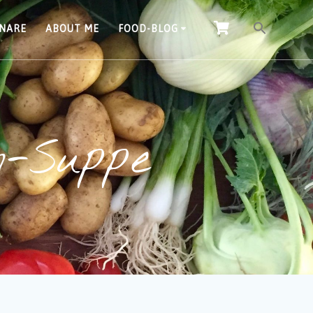
INARE
ABOUT ME
FOOD-BLOG
n-Suppe