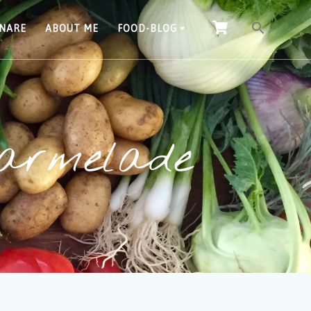
INARE
ABOUT ME
FOOD-BLOG
armelade