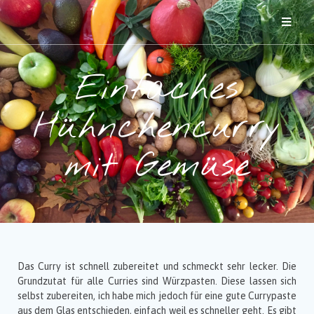
Einfaches
Hühnchencurry
mit Gemüse
Das Curry ist schnell zubereitet und schmeckt sehr lecker. Die
Grundzutat für alle Curries sind Würzpasten. Diese lassen sich
selbst zubereiten, ich habe mich jedoch für eine gute Currypaste
aus dem Glas entschieden, einfach weil es schneller geht. Es gibt