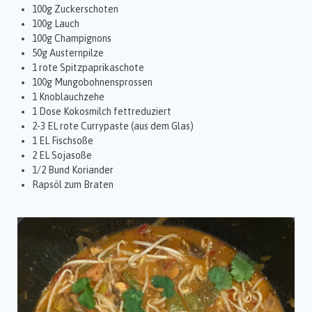
100g Zuckerschoten
100g Lauch
100g Champignons
50g Austernpilze
1 rote Spitzpaprikaschote
100g Mungobohnensprossen
1 Knoblauchzehe
1 Dose Kokosmilch fettreduziert
2-3 EL rote Currypaste (aus dem Glas)
1 EL Fischsoße
2 EL Sojasoße
1/2 Bund Koriander
Rapsöl zum Braten