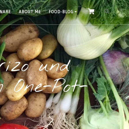
INARE
ABOUT ME
FOOD-BLOG
rizo und
n One-Pot-