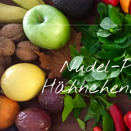
Nudel-P
Hähnchenb