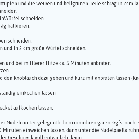
ntupfen und die weißen und hellgrünen Teile schräg in 2cm l
hneiden.
inWürfel schneiden.
äg halbieren.
ben schneiden.
n und in 2 cm große Würfel schneiden.
n und bei mittlerer Hitze ca. 5 Minuten anbraten.
rzen.
nd den Knoblauch dazu geben und kurz mit anbraten lassen (Kn
ständig einkochen lassen.
ckel aufkochen lassen.
der Nudeln unter gelegentlichem umrühren garen. Ggfs. noch 
 Minuten einweichen lassen, dann unter die Nudelpaella rühr
 der Geschmack voll entwickeln kann.