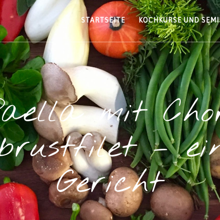
STARTSEITE
KOCHKURSE UND SEM
aella mit Cho
rustfilet – ei
Gericht