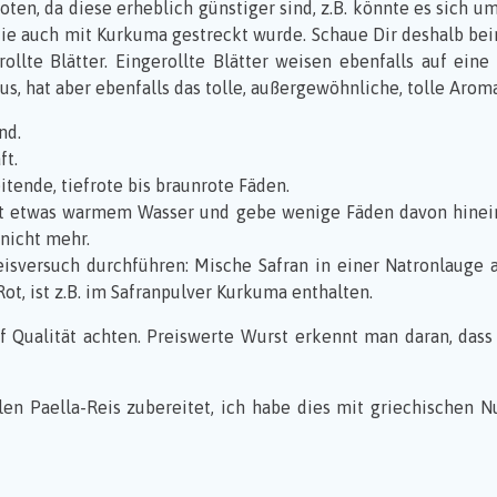
ten, da diese erheblich günstiger sind, z.B. könnte es sich u
ie auch mit Kurkuma gestreckt wurde. Schaue Dir deshalb beim
llte Blätter. Eingerollte Blätter weisen ebenfalls auf eine 
aus, hat aber ebenfalls das tolle, außergewöhnliche, tolle Aro
nd.
ft.
tende, tiefrote bis braunrote Fäden.
it etwas warmem Wasser und gebe wenige Fäden davon hinein
 nicht mehr.
versuch durchführen: Mische Safran in einer Natronlauge an
ot, ist z.B. im Safranpulver Kurkuma enthalten.
f Qualität achten. Preiswerte Wurst erkennt man daran, dass 
llen Paella-Reis zubereitet, ich habe dies mit griechische