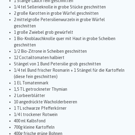
1 Stange Lauch fein geschnitten
1/4 tel Sellerieknolle in grobe Stücke geschnitten
2 große Karotten in grobe Würfel geschnitten
2 mittelgroße Petersilienwurzeln in grobe Würfel
geschnitten
1 große Zwiebel grob gewürfelt
1 Bio-Knoblauchknolle quer mit Haut in grobe Scheiben
geschnitten
1/2 Bio-Zitrone in Scheiben geschnitten
12 Coctailtomaten halbiert
Stängel von 1 Bund Petersilie grob geschnitten
1/4 tel Bund frischer Rosmarin + 1 Stängel für die Kartoffeln
(diese fein geschnitten)
1 EL Tomatenmark
1,5 TL getrockneter Thymian
2 Lorbeerblätter
10 angedrückte Wacholderbeeren
1 TL schwarze Pfefferkörner
1/4 l trockener Rotwein
400 ml Kalbsfond
700g kleine Kartoffeln
400g frische grüne Bohnen