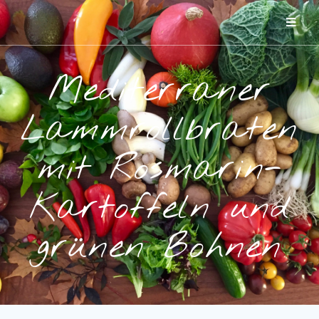
Mediterraner
Lammrollbraten
mit Rosmarin-
Kartoffeln und
grünen Bohnen