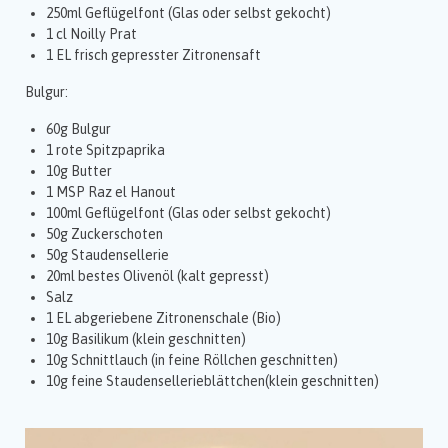
250ml Geflügelfont (Glas oder selbst gekocht)
1 cl Noilly Prat
1 EL frisch gepresster Zitronensaft
Bulgur:
60g Bulgur
1 rote Spitzpaprika
10g Butter
1 MSP Raz el Hanout
100ml Geflügelfont (Glas oder selbst gekocht)
50g Zuckerschoten
50g Staudensellerie
20ml bestes Olivenöl (kalt gepresst)
Salz
1 EL abgeriebene Zitronenschale (Bio)
10g Basilikum (klein geschnitten)
10g Schnittlauch (in feine Röllchen geschnitten)
10g feine Staudensellerieblättchen(klein geschnitten)