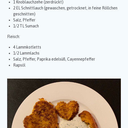
1 Knoblauchzehe (zerdrückt)
2 EL Schnittlauch (gewaschen, getrocknet, in feine Röllchen
geschnitten)
Salz, Pfeffer
1/2 TL Sumach
Fleisch:
4 Lammkotletts
1/2 Lammlachs
Salz, Pfeffer, Paprika edelsüß, Cayennepfeffer
Rapsöl