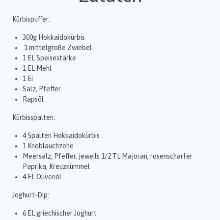
Kürbispuffer:
300g Hokkaidokürbis
1 mittelgroße Zwiebel
1 EL Speisestärke
1 EL Mehl
1 Ei
Salz, Pfeffer
Rapsöl
Kürbisspalten:
4 Spalten Hokkaidokürbis
1 Knoblauchzehe
Meersalz, Pfeffer, jeweils 1/2 TL Majoran, rosenscharfer
Paprika, Kreuzkümmel
4 EL Olivenöl
Joghurt-Dip:
6 EL griechischer Joghurt