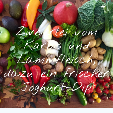
Zweierlei vom
Kürbis und
Lammfleisch,
dazu ein frischer
Joghurt-Dip