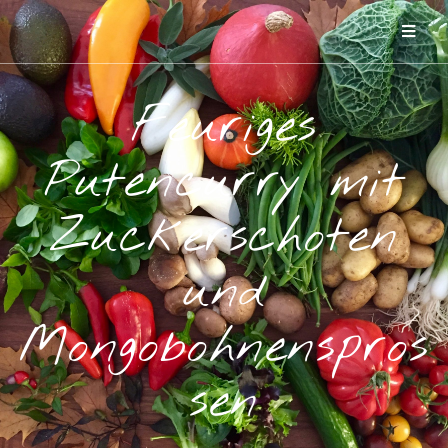
Feuriges
Putencurry mit
Zuckerschoten
und
Mongobohnenspros
sen