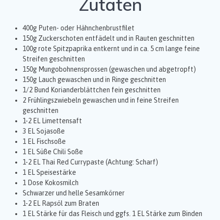
Zutaten
400g Puten- oder Hähnchenbrustfilet
150g Zuckerschoten entfädelt und in Rauten geschnitten
100g rote Spitzpaprika entkernt und in ca. 5 cm lange feine
Streifen geschnitten
150g Mungobohnensprossen (gewaschen und abgetropft)
150g Lauch gewaschen und in Ringe geschnitten
1/2 Bund Korianderblättchen fein geschnitten
2 Frühlingszwiebeln gewaschen und in feine Streifen
geschnitten
1-2 EL Limettensaft
3 EL Sojasoße
1 EL Fischsoße
1 EL Süße Chili Soße
1-2 EL Thai Red Currypaste (Achtung: Scharf)
1 EL Speisestärke
1 Dose Kokosmilch
Schwarzer und helle Sesamkörner
1-2 EL Rapsöl zum Braten
1 EL Stärke für das Fleisch und ggfs. 1 EL Stärke zum Binden