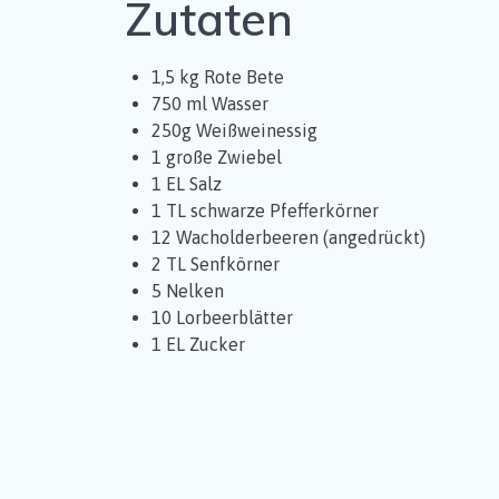
Zutaten
1,5 kg Rote Bete
750 ml Wasser
250g Weißweinessig
1 große Zwiebel
1 EL Salz
1 TL schwarze Pfefferkörner
12 Wacholderbeeren (angedrückt)
2 TL Senfkörner
5 Nelken
10 Lorbeerblätter
1 EL Zucker