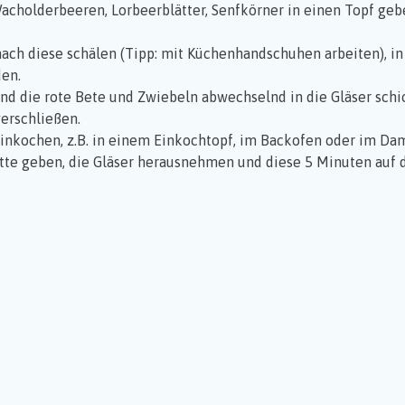
, Wacholderbeeren, Lorbeerblätter, Senfkörner in einen Topf 
ach diese schälen (Tipp: mit Küchenhandschuhen arbeiten), in
den.
n und die rote Bete und Zwiebeln abwechselnd in die Gläser schi
verschließen.
inkochen, z.B. in einem Einkochtopf, im Backofen oder im Dam
atte geben, die Gläser herausnehmen und diese 5 Minuten auf d