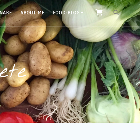
INARE
ABOUT ME
FOOD-BLOG
ete