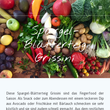
Spargel-
Blätterteig
Grissini
Diese Spargel-Blätterteig Grissini sind das Fingerfood der
Saison. Als Snack oder zum Abendessen mit einem leckeren Dip
aus Avocado oder Frischkäse mit Bärlauch schmecken sie sehr
köstlich und sie sind zudem schnell gemacht. Aus dem restlichen