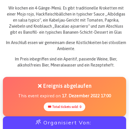
Wir kochen ein 4-Gänge-Menü. Es gibt traditionelle Kroketten mit
einer Mojo rojo, Hackfleischbällchen in typischer Sauce „Albódigas
en salsa typico“, ein Kabeljau-Gericht mit Tomaten, Paprika,
Zwiebeln und Knoblauch „Bacalao ajoarriero“ und zum Abschluss
gibt es Banofill- ein typisches Bananen-Schicht-Dessert im Glas
Im Anschluß essen wir gemeinsam diese Köstlichkeiten bei stilvollem
Ambiente.
Im Preis inbegriffen sind ein Aperitif, passende Weine, Bier,
alkoholfreies Bier, Mineralwasser und ein Rezepteheft.
❌ Ereignis abgelaufen
This event expired on
17. Dezember 2022 17:00
🎟 Total tickets sold: 0
Organisiert Von: