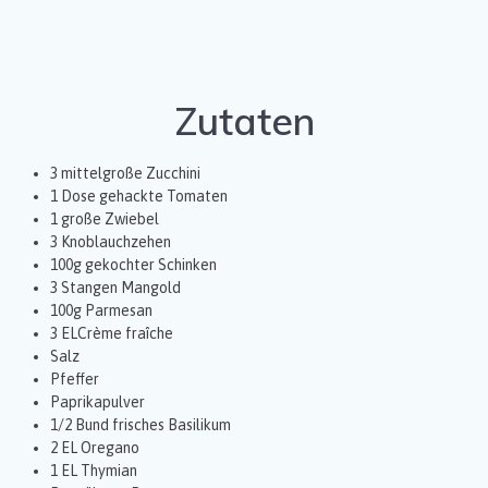
Zutaten
3 mittelgroße Zucchini
1 Dose gehackte Tomaten
1 große Zwiebel
3 Knoblauchzehen
100g gekochter Schinken
3 Stangen Mangold
100g Parmesan
3 ELCrème fraîche
Salz
Pfeffer
Paprikapulver
1/2 Bund frisches Basilikum
2 EL Oregano
1 EL Thymian