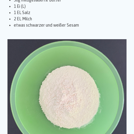
50g mildgesäuerte Butter
1 Ei (L)
1 EL Salz
2 EL Milch
etwas schwarzer und weißer Sesam