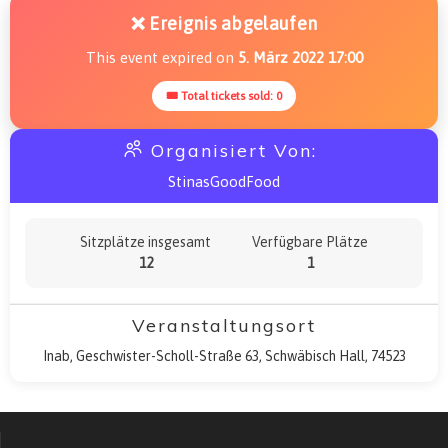
❌ Ereignis abgelaufen
This event expired on
5. März 2022 17:00
🎟 Total tickets sold: 0
Organisiert Von:
StinasGoodFood
Sitzplätze insgesamt
Verfügbare Plätze
12
1
Veranstaltungsort
Inab, Geschwister-Scholl-Straße 63, Schwäbisch Hall, 74523